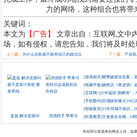
力的网络，这种组合也将带
关键词：
本文为
【广告】
文章出自：互联网,文中
场，如有侵权，请您告知，我们将及时处
上一篇：
为什么谷歌就不能有自己的政治立
下一篇：
产业风
[
游戏相关
]
网警破获信息案，
[
电脑平板
]
烧烤店《将进酒》
[
互联网+
]
少年猛练"跑断骨"，
[
手机数码
]
目瑙纵歌爆火20亿
[
智能家居
]
33年同城不相识，
盖兹:解决贫困问
强强联手 苹果与
[
科普教育
]
主食换全谷物，6周
本站部分资源来自网友上传，如