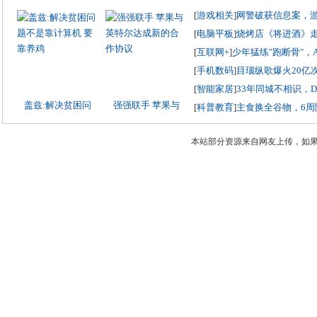
[
游戏相关
]
网警破获信息案，
[
电脑平板
]
烧烤店《将进酒》
[
互联网+
]
少年猛练"跑断骨"，
[
手机数码
]
目瑙纵歌爆火20亿
[
智能家居
]
33年同城不相识，
盖兹:解决贫困问
强强联手 苹果与
[
科普教育
]
主食换全谷物，6周
本站部分资源来自网友上传，如