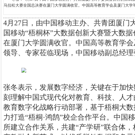
马拉松大赛全国总决赛在厦门大学圆满收官。中国高等教育学会及厦门大学等二
4月27日，由中国移动主办、共青团厦门
国移动“梧桐杯”大数据创新大赛暨大数
在厦门大学圆满收官。中国高等教育学会
领导、专家莅临现场，中国移动副总经理
张冬表示，发展数字经济，关键在于加快
刻理解中国式现代化对教育、科技、人才
教育数字化战略行动部署，基于梧桐大数
力打造“梧桐·鸿鹄”校企合作平台。中国移
所建立合作关系，共建“产学研”联合体