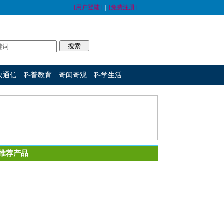
[用户登陆]
|
[免费注册]
块通信
|
科普教育
|
奇闻奇观
|
科学生活
推荐产品