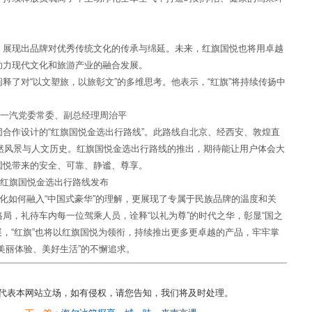
。
，展现出品牌对优秀传统文化的传承与绵延。未来，红旗国悦也将用卓越
助力现代文化和旅游产业的融合发展。
释了对“以文塑旅，以旅彰文”的多维思考。他表示，“红旗”将持续传扬中
一汽党委常委、副总经理周治平
合作设计的“红旗国悦金选出行路线”。此路线自北京、经西安、敦煌直
自然风景与人文历史。红旗国悦金选出行路线的推出，期待能让用户体会大
国悦带来的安全、可靠、静谧、尊享。
红旗国悦金选出行路线发布
文化如何融入“中国式豪华”的理解，更展现了专属于民族品牌的温度和关
局，礼待车内每一位驾乘人员，诠释“以礼为尊”的时代之华，彰显“国之
展，“红旗”也将以红旗国悦为领衔，持续推出更多更卓越的产品，牢牢掌
美丽体验、美好生活”的不懈追求。
不代表本网站立场，如有侵权，请您告知，我们将及时处理。