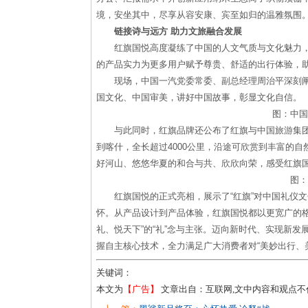
境，安坐其中，尽享从容安康、宾至如归的温雅氛围
链接诗与远方 助力文旅融合发展
红旗国悦高度凝练了中国的人文气质与文化魅力
的产品实力为更多用户赋予尊贵、舒适的出行体验，
现场，中国一汽党委常委、副总经理周治平深刻阐
国文化、中国审美，讲好中国故事，彰显文化自信。
图：中国
与此同时，红旗品牌还公布了红旗与中国旅游集团
到喀什，全长超过4000公里，沿途可欣赏到丰富的
好河山、悠悠华夏的和合与共、欣欣向荣，感受红旗
图：
红旗国悦的正式亮相，展示了“红旗”对中国礼仪
怀。从产品设计到产品体验，红旗国悦都以更宽广的格
礼、悦天下”的“礼”念与主张。迈向新时代、实现新发
握自主核心技术，全力满足广大消费者对“美妙出行、
关键词：
本文为
【广告】
文章出自：互联网,文中内容和观点