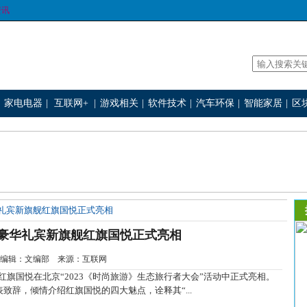
资讯
家电电器
|
互联网+
|
游戏相关
|
软件技术
|
汽车环保
|
智能家居
|
区
华礼宾新旗舰红旗国悦正式亮相
旗豪华礼宾新旗舰红旗国悦正式亮相
2-29 编辑：文编部 来源：互联网
旗国悦在北京“2023《时尚旅游》生态旅行者大会”活动中正式亮相。
辞，倾情介绍红旗国悦的四大魅点，诠释其“...