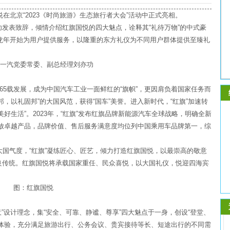
悦在北京“2023《时尚旅游》生态旅行者大会”活动中正式亮相。
发表致辞，倾情介绍红旗国悦的四大魅点，诠释其“礼待万物”的中式豪
年龙年开始为用户提供服务，以隆重的东方礼仪为不同用户群体提供至臻礼
一汽党委常委、副总经理刘亦功
65载发展，成为中国汽车工业一面鲜红的“旗帜”，更因肩负着国家任务而
，以礼固邦”的大国风范，获得“国车”美誉。进入新时代，“红旗”加速转
好生活”。2023年，“红旗”发布红旗品牌新能源汽车全球战略，明确全新
断投放卓越产品，品牌价值、售后服务满意度均位列中国乘用车品牌第一，综
大国气度，“红旗”凝练匠心、匠艺，倾力打造红旗国悦，以最崇高的敬意
良传统。红旗国悦将承载国家重任、民众喜悦，以大国礼仪，悦迎四海宾
图：红旗国悦
意”设计理念，集“安全、可靠、静谧、尊享”四大魅点于一身，创设“登堂、
凡体验，充分满足旅游出行、公务会议、贵宾接待等长、短途出行的不同需