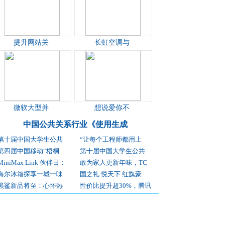
提升网站关
长虹空调与
微软大型并
想说爱你不
中国公共关系行业《使用生成
第十届中国大学生公共
“让每个工程师都用上
第四届中国移动“梧桐
第十届中国大学生公共
MiniMax Link 伙伴日：
敢为家人更新年味，TC
海尔冰箱探享一城一味
国之礼 悦天下 红旗豪
黑鲨新品将至：心怀热
性价比提升超30%，腾讯