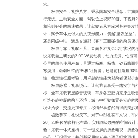
求。
极致安全，礼护八方。秉承国车安全理念，红旗
行无忧。主动安全方面，驾驶位上视野20度、下视野2
和恰到好处的减速效果，让驾驶者从容应对各种突发
计，赋予车体更强大的抗变形能力，筑起“坚强堡垒”
还是同级中唯一满足交通部《客车正面碰撞的乘员保
极致可靠，礼驭不凡。直面各种复杂出行状况的
悦搭载自主研发的3.0T V6发动机，动力澎湃、性
公里的超长使用寿命，且通过极寒、极热、砂石路面等极
寒漠河，驰骋50℃的“热极”吐鲁番，还是前往湿度9
性、稳定性征服考验，用卓越的性能为驾乘者保驾护
极致静谧，礼享悦己。让驾乘者享受一路安宁与舒
标，全车搭载双层静音玻璃，车身各空腔填充原生吸音
打造心静神凝的乘车环境，城市中行驶如置身安静的图
境让洽谈、交流更加专注，尽情舒享悠然自得的美妙
极致尊享，礼悦天下。对于中型礼宾车来说，车内
20、23座位的多样化布局，实现同级领先的空间设
验；搭载一体式座椅、可一键投屏的折叠电视，折叠
办公、汇报需求；并创新应用纳米生态离子织物顶棚