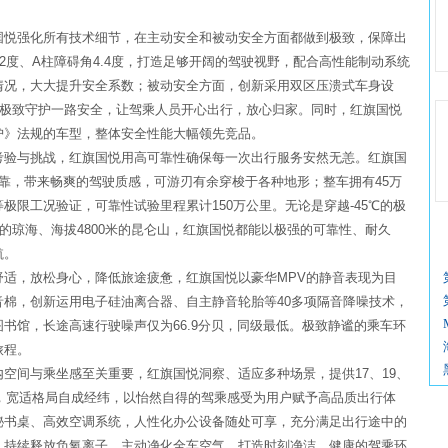
国悦强化所有技术细节，在主动安全和被动安全方面都做到极致，保障出
2度、A柱障碍角4.4度，打造足够开阔的驾驶视野，配合高性能制动系统
情况，大大提升安全系数；被动安全方面，创新采用双区压溃式车身设
，极致守护一路安全，让驾乘人员开心出行，放心归家。同时，红旗国悦
护》法规的车型，整体安全性能大幅领先竞品。
考验与挑战，红旗国悦用高可靠性确保每一次出行服务安然无恙。红旗国
能可靠，带来畅爽的驾驶质感，可游刃有余穿梭于各种地形；整车拥有45万
限工况验证，可靠性试验里程累计150万公里。无论是穿越-45℃的极
0%的琼海、海拔4800米的昆仑山，红旗国悦都能以极强的可靠性、耐久
航。
适，放松身心，降低旅途疲惫，红旗国悦以豪华MPV的静音表现为目
棉，创新运用电子硅油离合器、自主静音轮胎等40多项隔音降噪技术，
书馆，长途高速行驶噪声仅为66.9分贝，同级最低。极致静谧的乘车环
旅程。
空间与乘坐感至关重要，红旗国悦洞察、适应多种场景，提供17、19、
计，宽适格局自成经纬，以怡然自得的驾乘感受为用户赋予高品质出行体
秘书桌、高效空调系统，人性化办公设备随处可享，充分满足出行途中的
，持续释放负氧离子，主动净化全车空气，打造时刻净洁、健康的驾乘环