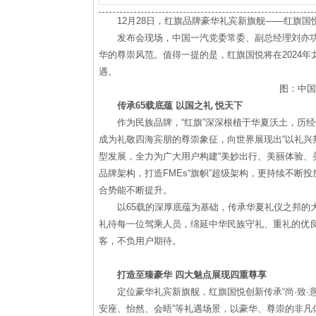
12月28日，红旗品牌豪华礼宾新旗舰——红旗国
发布会现场，中国一汽党委常委、副总经理刘亦功
华的尊崇风范。值得一提的是，红旗国悦将在2024
遇。
图：中国
传承65载底蕴 以国之礼 悦天下
作为民族品牌，“红旗”深深根植于华夏沃土，历经
成为礼敬四海宾朋的尊崇象征，向世界展现出“以礼兴邦
型发展，全力为广大用户构建“美妙出行、美丽体验、美
品牌架构，打造FMEs“旗帜”超级架构，更持续不
合势能不断提升。
以65载的深厚底蕴为基础，传承华夏礼仪之邦的
礼待每一位驾乘人员，绵延中华民族守礼、重礼的优
客，不负用户期待。
打造至臻豪华 四大魅点展现四重尊享
定位豪华礼宾新旗舰，红旗国悦创新传承“尚·致·
安座、怡然、会晤”等礼遇场景，以豪华、尊崇的非