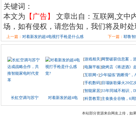
关键词：
本文为
【广告】
文章出自：互联网,文中
场，如有侵权，请您告知，我们将及时处
上一篇：
对着新发的超4电视打手枪是什么感
下一篇：
耶鲁智能
[
游戏相关
]
网警破获信息案，
[
电脑平板
]
烧烤店《将进酒》
[
互联网+
]
少年猛练"跑断骨"，
[
手机数码
]
目瑙纵歌爆火20亿
[
智能家居
]
33年同城不相识，
长虹空调与苏宁
对着新发的超4电
[
科普教育
]
主食换全谷物，6周
本站部分资源来自网友上传，如