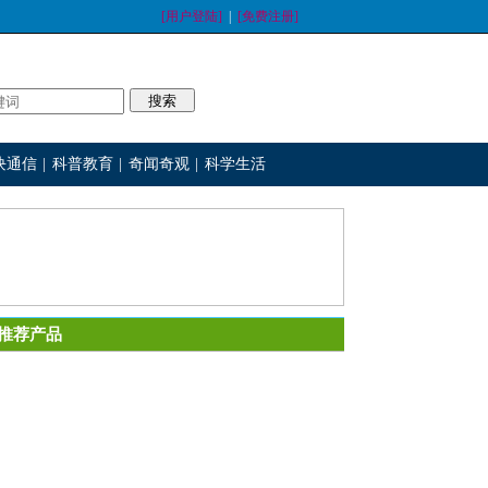
[用户登陆]
|
[免费注册]
块通信
|
科普教育
|
奇闻奇观
|
科学生活
推荐产品