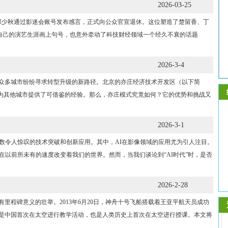
2026-03-25
人郑少秋通过影迷会账号发布感言，正式向公众官宣退休。这位塑造了楚留香、丁
为自己的演艺生涯画上句号，也意外牵动了科技财经领域一个经久不衰的话题
2026-3-4
多城市纷纷寻求转型升级的新路径。北京的亦庄经济技术开发区（以下简
，为其他城市提供了可借鉴的经验。那么，亦庄模式究竟如何？它的优势和挑战又
】
2026-3-1
令人惊叹的技术突破和创新应用。其中，AI在影像领域的应用尤为引人注目。
在以前所未有的速度改变着我们的世界。然而，当我们谈论到“AI时代”时，是否
2026-2-28
程碑意义的壮举。2013年6月20日，神舟十号飞船搭载着王亚平航天员成功
仅是中国首次在太空进行教学活动，也是人类历史上首次在太空进行授课。本文将