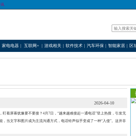
资讯
家电电器
|
互联网+
|
游戏相关
|
软件技术
|
汽车环保
|
智能家居
|
区
2026-04-10
着屏幕犹豫要不要接？4月7日，“越来越难接起一通电话”登上热搜，引发无
能，当文字和图片成为主流沟通方式，电话铃声似乎变成了一种“入侵”。这并非