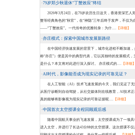
·
79岁郑少秋退休“丁蟹效应”终结
2026年3月24日，在79岁农历生日这天，香港资深艺
蟹等经典角色的“秋官”，在“神隐”三年后终于发声，不仅
——“丁蟹效应”。一代传奇的优雅转身：为什.....
【详细】
·
亦庄模式：探索中国城市发展新路径
在中国经济快速发展的背景下，城市化进程不断加速，众
称“亦庄”）便是其中的典型代表，它以其独特的发展模式
是什么？本文将对此进行深入探讨。 亦庄模式的.....
【详细
·
AI时代，影像能否成为现实记录的可靠见证？
在人工智能（AI）技术飞速发展的今天，我们见证了无数
从医疗诊断到自动驾驶，从社交媒体到在线教育，AI技术正
真的能够将影像视为现实记录的可靠证据呢.....
【详细】
·
中国首次太空授课全程回顾观后感
随着中国航天事业的飞速发展，太空授课成为了一项具有里
进入太空，并进行了长达43分钟的太空授课。这次授课不
回顾这次太空授课的全过程，并分享一些观后感.....
【详细】