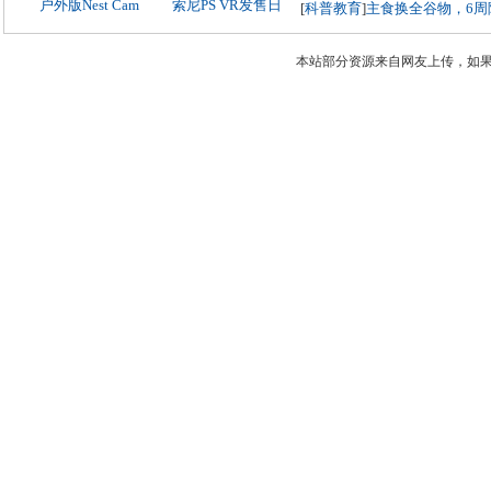
户外版Nest Cam
索尼PS VR发售日
[
科普教育
]
主食换全谷物，6周
本站部分资源来自网友上传，如