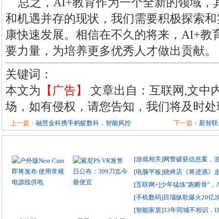
总之，AI+教育作为一个全新的领域
和机遇并存的现状，我们需要积极探索和实
康快速发展。相信在不久的将来，AI+教
要力量，为培养更多优秀人才做出贡献。
关键词：
本文为
【广告】
文章出自：互联网,文中
场，如有侵权，请您告知，我们将及时处
上一篇：
融慧金科携手蚂蚁数科，智能风控
下一篇：
新智联
[
游戏相关
]
网警破获信息案，
[
电脑平板
]
烧烤店《将进酒》
[
互联网+
]
少年猛练"跑断骨"，
[
手机数码
]
目瑙纵歌爆火20亿
[
智能家居
]
33年同城不相识，