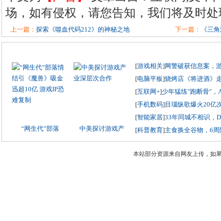
场，如有侵权，请您告知，我们将及时处
上一篇：
探索《噬血代码212》的神秘之地
下一篇：
《三角
[
游戏相关
]
网警破获信息案，
[
电脑平板
]
烧烤店《将进酒》
[
互联网+
]
少年猛练"跑断骨"，
[
手机数码
]
目瑙纵歌爆火20亿
[
智能家居
]
33年同城不相识，
“网生代”部落
中美探讨游戏产
[
科普教育
]
主食换全谷物，6周
本站部分资源来自网友上传，如