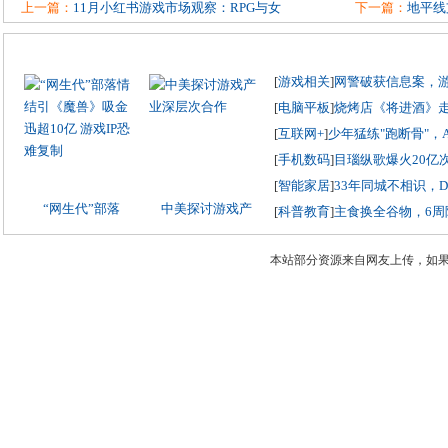
上一篇：
11月小红书游戏市场观察：RPG与女
下一篇：
地平线
[
游戏相关
]
网警破获信息案，
[
电脑平板
]
烧烤店《将进酒》
[
互联网+
]
少年猛练"跑断骨"，
[
手机数码
]
目瑙纵歌爆火20亿
[
智能家居
]
33年同城不相识，
“网生代”部落
中美探讨游戏产
[
科普教育
]
主食换全谷物，6周
本站部分资源来自网友上传，如