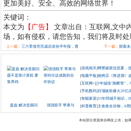
更加美好、安全、高效的网络世界！
关键词：
本文为
【广告】
文章出自：互联网,文中
场，如有侵权，请您告知，我们将及时处
上一篇：
三六零借壳完成后首份半年报，透
下一篇：
探索未来
[
游戏相关
]
网警破获信息案，
[
电脑平板
]
烧烤店《将进酒》
[
互联网+
]
少年猛练"跑断骨"，
[
手机数码
]
目瑙纵歌爆火20亿
[
智能家居
]
33年同城不相识，
盖兹:解决贫困问
强强联手 苹果与
[
科普教育
]
主食换全谷物，6周
本站部分资源来自网友上传，如