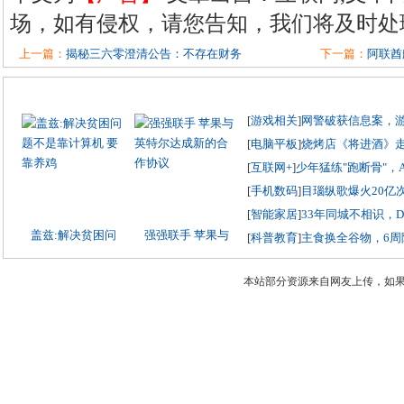
场，如有侵权，请您告知，我们将及时处
上一篇：
揭秘三六零澄清公告：不存在财务
下一篇：
阿联酋
[
游戏相关
]
网警破获信息案，
[
电脑平板
]
烧烤店《将进酒》
[
互联网+
]
少年猛练"跑断骨"，
[
手机数码
]
目瑙纵歌爆火20亿
[
智能家居
]
33年同城不相识，
盖兹:解决贫困问
强强联手 苹果与
[
科普教育
]
主食换全谷物，6周
本站部分资源来自网友上传，如