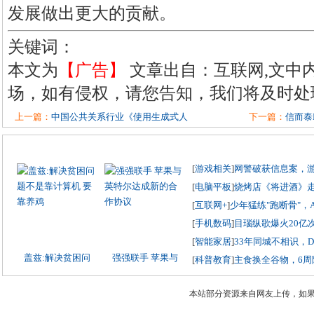
发展做出更大的贡献。
关键词：
本文为
【广告】
文章出自：互联网,文中
场，如有侵权，请您告知，我们将及时处
上一篇：
中国公共关系行业《使用生成式人
下一篇：
信而泰
[
游戏相关
]
网警破获信息案，
[
电脑平板
]
烧烤店《将进酒》
[
互联网+
]
少年猛练"跑断骨"，
[
手机数码
]
目瑙纵歌爆火20亿
[
智能家居
]
33年同城不相识，
盖兹:解决贫困问
强强联手 苹果与
[
科普教育
]
主食换全谷物，6周
本站部分资源来自网友上传，如