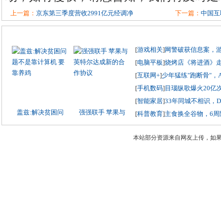
上一篇：
京东第三季度营收2991亿元经调净
下一篇：
中国互
[
游戏相关
]
网警破获信息案，
[
电脑平板
]
烧烤店《将进酒》
[
互联网+
]
少年猛练"跑断骨"，
[
手机数码
]
目瑙纵歌爆火20亿
[
智能家居
]
33年同城不相识，
盖兹:解决贫困问
强强联手 苹果与
[
科普教育
]
主食换全谷物，6周
本站部分资源来自网友上传，如