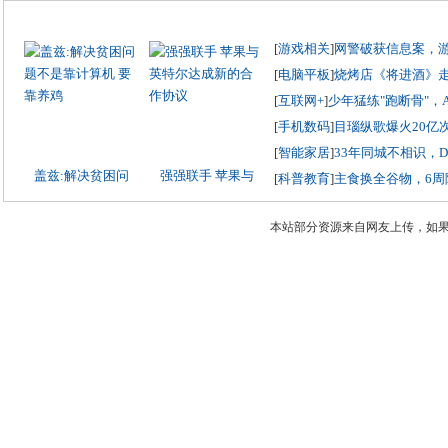
[
游戏相关
]
网警破获信息案，
[
电脑平板
]
烧烤店《将进酒》
[
互联网+
]
少年猛练"跑断骨"，
[
手机数码
]
目瑙纵歌爆火20亿
[
智能家居
]
33年同城不相识，
盖兹:解决贫困问
强强联手 苹果与
[
科普教育
]
主食换全谷物，6周
本站部分资源来自网友上传，如