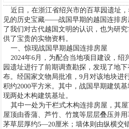
近日，在浙江省绍兴市的百草园遗址，
见的历史宝藏——战国早期的越国连排房
了我们对古代越国文明的认识，也为研究
供了宝贵的实物资料。
一、惊现战国早期越国连排房屋
2024年6月，为配合当地项目建设，
园遗址进行了前期调查勘探，发现了地下
布。经国家文物局批准，9月对该地块进
积约2000平方米。其中，战国早期建筑基
现两处木构建筑基址。
其中一处为干栏式木构连排房屋，其屋
屋顶由香蒲、芦竹、竹篾等层层叠压并用
茅草层厚约5—20厘米；墙体则由纵横交