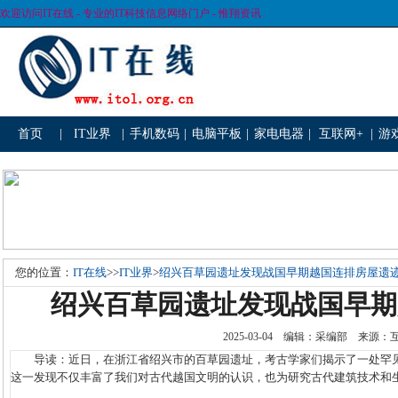
欢迎访问IT在线 - 专业的IT科技信息网络门户 - 惟翔资讯
首页
|
IT业界
|
手机数码
|
电脑平板
|
家电电器
|
互联网+
|
游
您的位置：
IT在线
>>
IT业界
>
绍兴百草园遗址发现战国早期越国连排房屋遗
绍兴百草园遗址发现战国早期
2025-03-04 编辑：采编部 来源
导读：近日，在浙江省绍兴市的百草园遗址，考古学家们揭示了一处罕见
这一发现不仅丰富了我们对古代越国文明的认识，也为研究古代建筑技术和生活