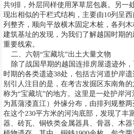
共9排，外层同样使用茅草层包裹。另一
现出相似的干栏式结构，主要由10列呈
列整齐，顺向平放横木固定木桩，各列木
建筑基址的发现，为我们了解越国时期的
重要线索。
二、六朝“宝藏坑”出土大量文物
除了战国早期的越国连排房屋遗迹外，
时期的各类遗迹38处，包括古河道护岸
别引人注目的是，在考古发掘区东南角的
称为“宝藏坑”的地方。这里是一处护岸
为菖蒲溇直江）外缘分布，由排列规整两列
在这个230平方米的河沟底部，发现了丰
器、砖瓦、铜铁类金属器具、骨器、木器
植物遗存。其中，铜钱1900余枚，包含