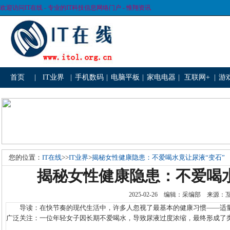
欢迎访问IT在线 - 专业的IT科技信息网络门户 - 惟翔资讯
首页
|
IT业界
|
手机数码
|
电脑平板
|
家电电器
|
互联网+
|
游
您的位置：
IT在线
>>
IT业界
>
揭秘女性健康隐患：不爱喝水竟让尿液“变石”
揭秘女性健康隐患：不爱喝水
2025-02-26 编辑：采编部 来源
导读：在快节奏的现代生活中，许多人忽视了最基本的健康习惯——适量
广泛关注：一位年轻女子因长期不爱喝水，导致尿液过度浓缩，最终形成了类似