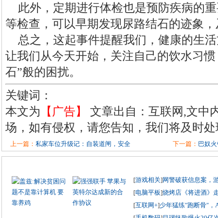
此外，定期进行体检也是预防疾病的重
等检查，可以早期发现尿路结石的迹象，
总之，这起事件提醒我们，健康的生活
让我们从今天开始，关注自己的饮水习惯
石”般的困扰。
关键词：
本文为
【广告】
文章出自：互联网,文中
场，如有侵权，请您告知，我们将及时处
上一篇：
私家车位升级记：自装道闸，安全
下一篇：
巴奴火
[
游戏相关
]
网警破获信息案，
[
电脑平板
]
烧烤店《将进酒》
[
互联网+
]
少年猛练"跑断骨"，
[
手机数码
]
目瑙纵歌爆火20亿