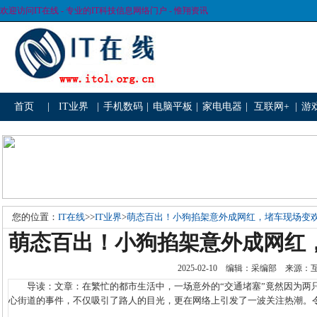
欢迎访问IT在线 - 专业的IT科技信息网络门户 - 惟翔资讯
首页
|
IT业界
|
手机数码
|
电脑平板
|
家电电器
|
互联网+
|
游
您的位置：
IT在线
>>
IT业界
>
萌态百出！小狗掐架意外成网红，堵车现场变
萌态百出！小狗掐架意外成网红
2025-02-10 编辑：采编部 来源
导读：文章：在繁忙的都市生活中，一场意外的“交通堵塞”竟然因为两
心街道的事件，不仅吸引了路人的目光，更在网络上引发了一波关注热潮。令人