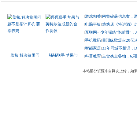
[
游戏相关
]
网警破获信息案，
[
电脑平板
]
烧烤店《将进酒》
[
互联网+
]
少年猛练"跑断骨"，
[
手机数码
]
目瑙纵歌爆火20亿
[
智能家居
]
33年同城不相识，
盖兹:解决贫困问
强强联手 苹果与
[
科普教育
]
主食换全谷物，6周
本站部分资源来自网友上传，如