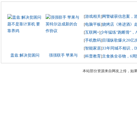
[
游戏相关
]
网警破获信息案，
[
电脑平板
]
烧烤店《将进酒》
[
互联网+
]
少年猛练"跑断骨"，
[
手机数码
]
目瑙纵歌爆火20亿
[
智能家居
]
33年同城不相识，
盖兹:解决贫困问
强强联手 苹果与
[
科普教育
]
主食换全谷物，6周
本站部分资源来自网友上传，如