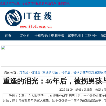
欢迎访问IT在线 - 专业的IT科技信息网络门户 - 惟翔资讯
首页
|
IT业界
|
手机数码
|
电脑平板
|
家电电器
|
互联网+
|
游
您的位置：
IT在线
>>
IT业界
>
重逢的泪光：46年后，被拐男孩与亲生家庭的
重逢的泪光：46年后，被拐男孩
2025-02-09 编辑：采编部 来源
导读：文章： 在人海茫茫中，有些缘分似乎早已注定。一个曾经在童年时
月后，终于与失散多年的家人重逢。这不仅仅是一个简单的家庭团聚故事，它更