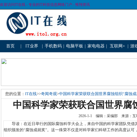
欢迎访问IT在线 - 专业的IT科技信息网络门户 - 惟翔资讯
首页
|
IT业界
|
手机数码
|
电脑平板
|
家电电器
|
互联网+
|
游
您的位置：
IT在线
>>
奇闻奇观
>
中国科学家荣获联合国世界腐蚀组织“腐蚀成
中国科学家荣获联合国世界腐蚀
2026-1-1 编辑：采编部 来源
导读：在近日举行的国际腐蚀科学大会上，来自中国的科学家团队凭借其
组织颁发的“腐蚀成就奖”。这一殊荣不仅是对科学家们科研工作的高度认可，