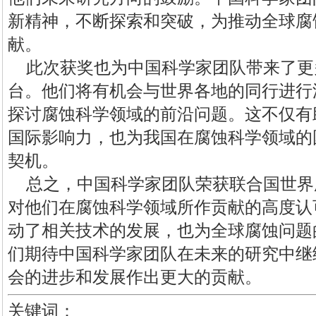
新精神，不断探索和突破，为推动全球腐
献。
此次获奖也为中国科学家团队带来了更
台。他们将有机会与世界各地的同行进行
探讨腐蚀科学领域的前沿问题。这不仅有
国际影响力，也为我国在腐蚀科学领域的
契机。
总之，中国科学家团队荣获联合国世界
对他们在腐蚀科学领域所作贡献的高度认
动了相关技术的发展，也为全球腐蚀问题
们期待中国科学家团队在未来的研究中继
会的进步和发展作出更大的贡献。
关键词：