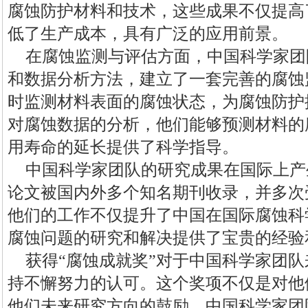
腐蚀防护材料和技术，这些成果不仅提高
低了生产成本，具有广泛的应用前景。
在腐蚀监测与评估方面，中国科学家团
和数据分析方法，建立了一套完善的腐蚀
时监测材料表面的腐蚀状态，为腐蚀防护
对腐蚀数据的分析，他们能够预测材料的
用寿命的延长提供了科学指导。
中国科学家团队的研究成果在国际上产
论文被国内外多个知名期刊收录，并多次
他们的工作不仅提升了中国在国际腐蚀科
腐蚀问题的研究和解决提供了宝贵的经验
获得“腐蚀成就奖”对于中国科学家团
持不懈努力的认可。这个奖项不仅是对他
他们未来研究方向的鼓励。中国科学家团