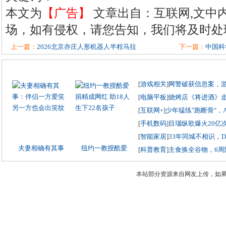
本文为
【广告】
文章出自：互联网,文中
场，如有侵权，请您告知，我们将及时处
上一篇：
2026北京亦庄人形机器人半程马拉
下一篇：
中国科
[
游戏相关
]
网警破获信息案，
[
电脑平板
]
烧烤店《将进酒》
[
互联网+
]
少年猛练"跑断骨"，
[
手机数码
]
目瑙纵歌爆火20亿
[
智能家居
]
33年同城不相识，
夫妻相确有其事
纽约一教授酷爱
[
科普教育
]
主食换全谷物，6周
本站部分资源来自网友上传，如