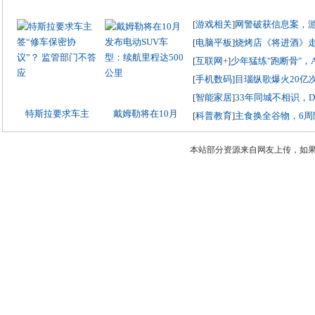
[
游戏相关
]
网警破获信息案，
[
电脑平板
]
烧烤店《将进酒》
[
互联网+
]
少年猛练"跑断骨"，
[
手机数码
]
目瑙纵歌爆火20亿
[
智能家居
]
33年同城不相识，
特斯拉要求车主
戴姆勒将在10月
[
科普教育
]
主食换全谷物，6周
本站部分资源来自网友上传，如