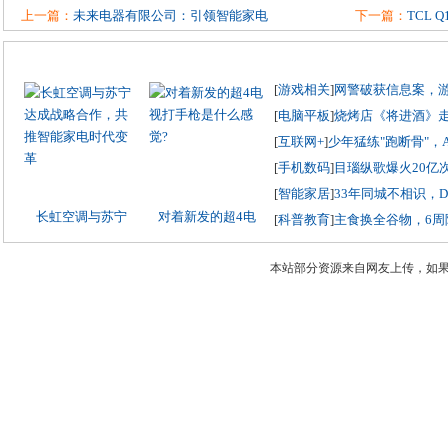
上一篇：
未来电器有限公司：引领智能家电
下一篇：
TCL 
[
游戏相关
]
网警破获信息案，
[
电脑平板
]
烧烤店《将进酒》
[
互联网+
]
少年猛练"跑断骨"，
[
手机数码
]
目瑙纵歌爆火20亿
[
智能家居
]
33年同城不相识，
长虹空调与苏宁
对着新发的超4电
[
科普教育
]
主食换全谷物，6周
本站部分资源来自网友上传，如