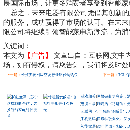
展国际市场，让更多消费者享受到智能家
总之，未来电器有限公司凭借其创新的
的服务，成功赢得了市场的认可。在未来
限公司将继续引领智能家电新潮流，为消
关键词：
本文为
【广告】
文章出自：互联网,文中
场，如有侵权，请您告知，我们将及时处
上一篇：
长虹美菱回应空调行业铝代铜热议
下一篇：
TCL 
[
游戏相关
]
网警破获信息案，
[
电脑平板
]
烧烤店《将进酒》
[
互联网+
]
少年猛练"跑断骨"，
[
手机数码
]
目瑙纵歌爆火20亿
[
智能家居
]
33年同城不相识，