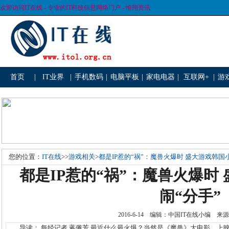
欢迎访问IT在线 - 专业的IT科技信息网络门户 - 惟翔资讯
首页
|
IT业界
|
手机数码
|
电脑平板
|
家电电器
|
互联网+
|
游
您的位置：
IT在线
>>
游戏相关
>
都是IP惹的“祸”：魔兽火爆时 盛大游戏韩国
都是IP惹的“祸”：魔兽火爆时
闹“分手”
2016-6-14 编辑：中国IT在线小编
导读： 每经记者 蒋佩芳 最近什么最火爆？当然是《魔兽》大电影，上映