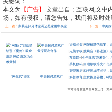
关键词：
本文为
【广告】
文章出自：互联网,文中
场，如有侵权，请您告知，我们将及时处
上一篇：
家装选择分体空调还是家用中央空
下一篇：
中美探
[
游戏相关
]
网警破获信息案，
[
电脑平板
]
烧烤店《将进酒》
[
互联网+
]
少年猛练"跑断骨"，
[
手机数码
]
目瑙纵歌爆火20亿
[
智能家居
]
33年同城不相识，
“网生代”部落
中美探讨游戏产
[
科普教育
]
主食换全谷物，6周
本站部分资源来自网友上传，如