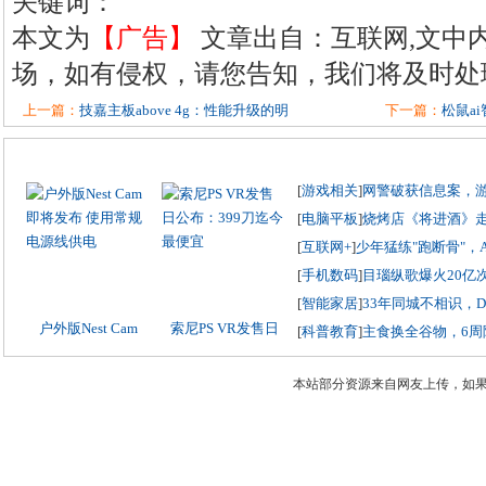
关键词：
本文为
【广告】
文章出自：互联网,文中
场，如有侵权，请您告知，我们将及时处
上一篇：
技嘉主板above 4g：性能升级的明
下一篇：
松鼠a
[
游戏相关
]
网警破获信息案，
[
电脑平板
]
烧烤店《将进酒》
[
互联网+
]
少年猛练"跑断骨"，
[
手机数码
]
目瑙纵歌爆火20亿
[
智能家居
]
33年同城不相识，
户外版Nest Cam
索尼PS VR发售日
[
科普教育
]
主食换全谷物，6周
本站部分资源来自网友上传，如