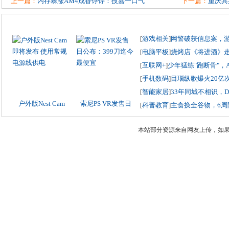
上一篇：
内存暴涨AM4成香饽饽：技嘉一口气
下一篇：
重庆具
[
游戏相关
]
网警破获信息案，
[
电脑平板
]
烧烤店《将进酒》
[
互联网+
]
少年猛练"跑断骨"，
[
手机数码
]
目瑙纵歌爆火20亿
[
智能家居
]
33年同城不相识，
户外版Nest Cam
索尼PS VR发售日
[
科普教育
]
主食换全谷物，6周
本站部分资源来自网友上传，如