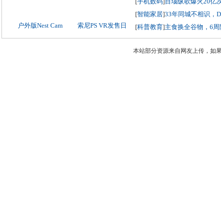
[
手机数码
]
目瑙纵歌爆火20亿
[
智能家居
]
33年同城不相识，
户外版Nest Cam
索尼PS VR发售日
[
科普教育
]
主食换全谷物，6周
本站部分资源来自网友上传，如