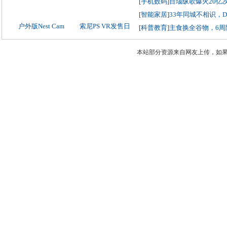
[
手机数码
]
目瑙纵歌爆火20亿
[
智能家居
]
33年同城不相识，
户外版Nest Cam
索尼PS VR发售日
[
科普教育
]
主食换全谷物，6周
本站部分资源来自网友上传，如