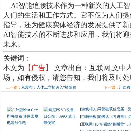
AI智能追腰技术作为一种新兴的人工
人们的生活和工作方式。它不仅为人们提
指导，还为健康实体经济的发展提供了新
AI智能技术的不断进步和应用，我们将
未来。
关键词：
本文为
【广告】
文章出自：互联网,文中
场，如有侵权，请您告知，我们将及时处
上一篇：
京发布：人体工学椅迈入“椅随腰
下一篇：
广西移
[
游戏相关
]
网警破获信息案，
[
电脑平板
]
烧烤店《将进酒》
[
互联网+
]
少年猛练"跑断骨"，