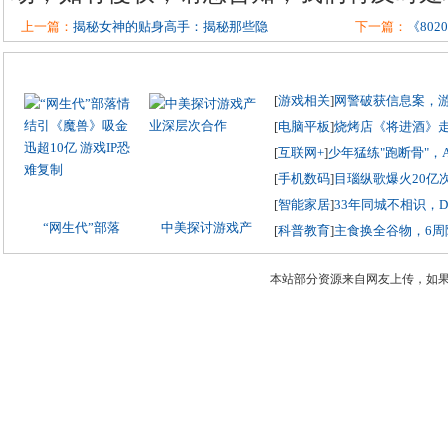
上一篇：
揭秘女神的贴身高手：揭秘那些隐
下一篇：
《80
[
游戏相关
]
网警破获信息案，
[
电脑平板
]
烧烤店《将进酒》
[
互联网+
]
少年猛练"跑断骨"，
[
手机数码
]
目瑙纵歌爆火20亿
[
智能家居
]
33年同城不相识，
“网生代”部落
中美探讨游戏产
[
科普教育
]
主食换全谷物，6周
本站部分资源来自网友上传，如