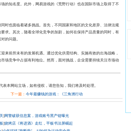
市场的知名度。此外，网易游戏的《荒野行动》也在国际市场上取得了不
。
但同时也面临着诸多挑战。首先，不同国家和地区的文化差异、法律法规
的要求。其次，随着全球化竞争的加剧，如何在保持产品质量的同时，有
面对的问题。
正迎来前所未有的发展机遇。通过优化供需结构、实施有效的出海战略，
的市场竞争中占据有利地位。然而，面对挑战，企业需要持续关注市场动
不代表本网站立场，如有侵权，请您告知，我们将及时处理。
下一篇：
今年最赚钱的游戏：《三角洲行动
关
]
网警破获信息案，游戏账号黑产链曝光
板
]
烧烤店《将进酒》走红，平板书法屏崛起
+
]
少年猛练"跑断骨"，AI如何为运动安全兜