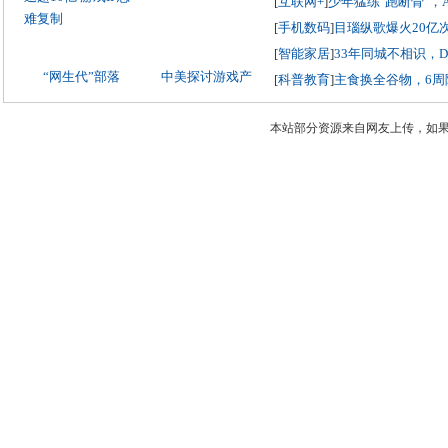
[
互联网+
]
少年猛练"跑断骨"，
[
手机数码
]
目瑙纵歌爆火20亿
[
智能家居
]
33年同城不相识，
“网生代”部落
中美探讨游戏产
[
科普教育
]
主食换全谷物，6周
本站部分资源来自网友上传，如