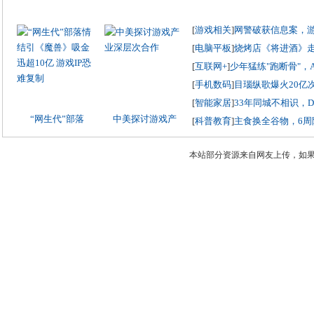
[
游戏相关
]
网警破获信息案，
[
电脑平板
]
烧烤店《将进酒》
[
互联网+
]
少年猛练"跑断骨"，
[
手机数码
]
目瑙纵歌爆火20亿
[
智能家居
]
33年同城不相识，
“网生代”部落
中美探讨游戏产
[
科普教育
]
主食换全谷物，6周
本站部分资源来自网友上传，如