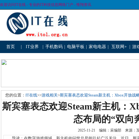
欢迎访问IT在线 - 专业的IT科技信息网络门户 - 惟翔资讯
首页
|
IT业界
|
手机数码
|
电脑平板
|
家电电器
|
互联网+
|
游
您的位置：
IT在线
>>
游戏相关
>
斯宾塞表态欢迎Steam新主机：Xbox开放战略
斯宾塞表态欢迎Steam新主机：Xb
态布局的“双向
2025-11-21 编辑：采编部 来源
导读：在数字游戏领域，新主机的问世总是能引起广泛关注。近日，斯宾塞表态欢