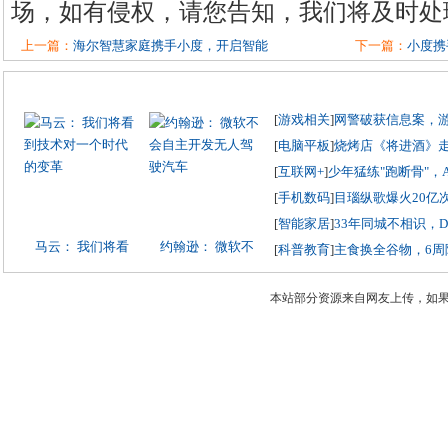
场，如有侵权，请您告知，我们将及时处
上一篇：
海尔智慧家庭携手小度，开启智能
下一篇：
小度携
[
游戏相关
]
网警破获信息案，
[
电脑平板
]
烧烤店《将进酒》
[
互联网+
]
少年猛练"跑断骨"，
[
手机数码
]
目瑙纵歌爆火20亿
[
智能家居
]
33年同城不相识，
马云： 我们将看
约翰逊： 微软不
[
科普教育
]
主食换全谷物，6周
本站部分资源来自网友上传，如