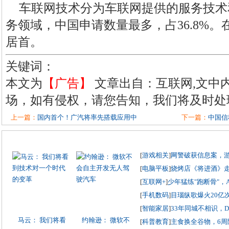
车联网技术分为车联网提供的服务技术
务领域，中国申请数量最多，占36.8%。在
居首。
关键词：
本文为
【广告】
文章出自：互联网,文中
场，如有侵权，请您告知，我们将及时处
上一篇：
国内首个！广汽将率先搭载应用中
下一篇：
中国信
[
游戏相关
]
网警破获信息案，
[
电脑平板
]
烧烤店《将进酒》
[
互联网+
]
少年猛练"跑断骨"，
[
手机数码
]
目瑙纵歌爆火20亿
[
智能家居
]
33年同城不相识，
马云： 我们将看
约翰逊： 微软不
[
科普教育
]
主食换全谷物，6周