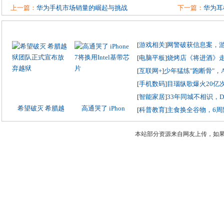
上一篇：
华为手机市场销量的崛起与挑战
下一篇：
华为耳机
[
游戏相关
]
网警破获信息案，
[
电脑平板
]
烧烤店《将进酒》
[
互联网+
]
少年猛练"跑断骨"，
[
手机数码
]
目瑙纵歌爆火20亿
[
智能家居
]
33年同城不相识，
希望破灭 希腊越
高通哭了 iPhon
[
科普教育
]
主食换全谷物，6周
本站部分资源来自网友上传，如