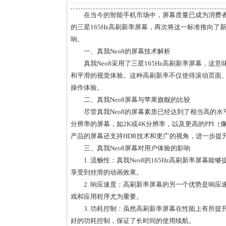
在当今的智能手机市场中，屏幕质量已成为消费者
的三星165Hz高刷新率屏幕，再次将这一标准推向了
响。
一、真我Neo8的屏幕技术解析
真我Neo8采用了三星165Hz高刷新率屏幕，这
和平滑的视觉体验。这种高刷新率不仅使得滚动页面
操作体验。
二、真我Neo8屏幕与苹果旗舰的比较
尽管真我Neo8的屏幕素质已经达到了相当高的
分辨率的屏幕，如2K或4K分辨率，以及更高的PPI
产品的屏幕还支持HDR技术和更广的视角，进一步提
三、真我Neo8屏幕对用户体验的影响
1. 流畅性：真我Neo8的165Hz高刷新率屏
享受到丝滑的动画效果。
2. 响应速度：高刷新率屏幕的另一个优势是响
戏和应用程序尤为重要。
3. 功耗控制：虽然高刷新率屏幕在性能上有所提
好的功耗控制，保证了长时间的使用续航。