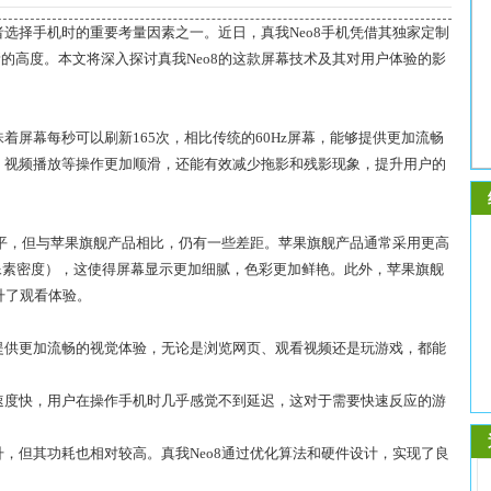
选择手机时的重要考量因素之一。近日，真我Neo8手机凭借其独家定制
新的高度。本文将深入探讨真我Neo8的这款屏幕技术及其对用户体验的影
意味着屏幕每秒可以刷新165次，相比传统的60Hz屏幕，能够提供更加流畅
、视频播放等操作更加顺滑，还能有效减少拖影和残影现象，提升用户的
水平，但与苹果旗舰产品相比，仍有一些差距。苹果旗舰产品通常采用更高
（像素密度），这使得屏幕显示更加细腻，色彩更加鲜艳。此外，苹果旗舰
升了观看体验。
幕能够提供更加流畅的视觉体验，无论是浏览网页、观看视频还是玩游戏，都能
应速度快，用户在操作手机时几乎感觉不到延迟，这对于需要快速反应的游
升，但其功耗也相对较高。真我Neo8通过优化算法和硬件设计，实现了良