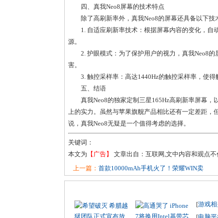
四、真我Neo8屏幕的技术特点
除了高刷新率外，真我Neo8的屏幕还具备以下技
1. 自适应刷新率技术：根据屏幕内容的变化，
源。
2. 护眼模式：为了保护用户的视力，真我Neo
害。
3. 触控采样率：高达1440Hz的触控采样率，
五、结语
真我Neo8的独家定制三星165Hz高刷新率屏
上的实力。虽然与苹果旗舰产品相比还有一定差距，但
说，真我Neo8无疑是一个值得考虑的选择。
关键词：
本文为
【广告】
文章出自：互联网,文中内容和观点
上一篇：
首款10000mAh手机火了！荣耀WIN卖
[
游戏相
[
电脑平