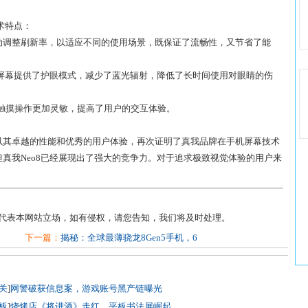
术特点：
自动调整刷新率，以适应不同的使用场景，既保证了流畅性，又节省了能
8的屏幕提供了护眼模式，减少了蓝光辐射，降低了长时间使用对眼睛的伤
使得触摸操作更加灵敏，提高了用户的交互体验。
幕，以其卓越的性能和优秀的用户体验，再次证明了真我品牌在手机屏幕技术
真我Neo8已经展现出了强大的竞争力。对于追求极致视觉体验的用户来
不代表本网站立场，如有侵权，请您告知，我们将及时处理。
下一篇：
揭秘：全球最薄骁龙8Gen5手机，6
关
]
网警破获信息案，游戏账号黑产链曝光
板
]
烧烤店《将进酒》走红，平板书法屏崛起