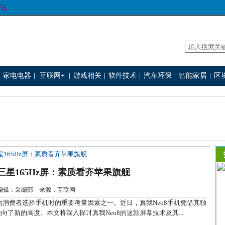
资讯
家电电器
|
互联网+
|
游戏相关
|
软件技术
|
汽车环保
|
智能家居
|
区
星165Hz屏：素质看齐苹果旗舰
三星165Hz屏：素质看齐苹果旗舰
-6 编辑：采编部 来源：互联网
费者选择手机时的重要考量因素之一。近日，真我Neo8手机凭借其独
向了新的高度。本文将深入探讨真我Neo8的这款屏幕技术及其...