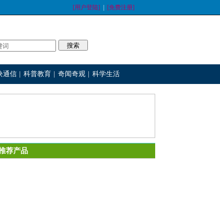
[用户登陆]
|
[免费注册]
块通信
|
科普教育
|
奇闻奇观
|
科学生活
推荐产品