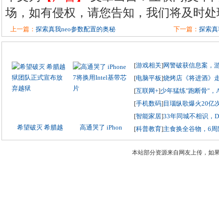
场，如有侵权，请您告知，我们将及时处
上一篇：
探索真我neo参数配置的奥秘
下一篇：
探索真
[
游戏相关
]
网警破获信息案，
[
电脑平板
]
烧烤店《将进酒》
[
互联网+
]
少年猛练"跑断骨"，
[
手机数码
]
目瑙纵歌爆火20亿
[
智能家居
]
33年同城不相识，
希望破灭 希腊越
高通哭了 iPhon
[
科普教育
]
主食换全谷物，6周
本站部分资源来自网友上传，如