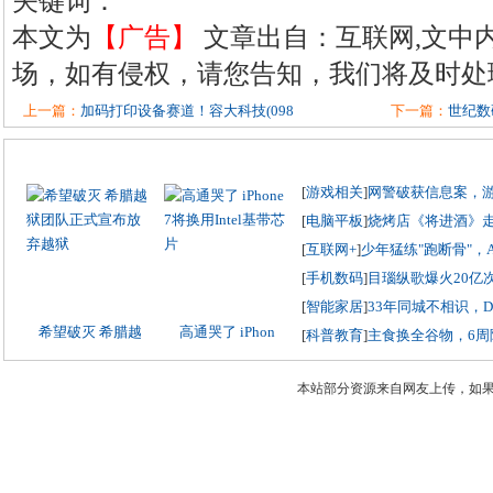
关键词：
本文为
【广告】
文章出自：互联网,文中
场，如有侵权，请您告知，我们将及时处
上一篇：
加码打印设备赛道！容大科技(098
下一篇：
世纪数
[
游戏相关
]
网警破获信息案，
[
电脑平板
]
烧烤店《将进酒》
[
互联网+
]
少年猛练"跑断骨"，
[
手机数码
]
目瑙纵歌爆火20亿
[
智能家居
]
33年同城不相识，
希望破灭 希腊越
高通哭了 iPhon
[
科普教育
]
主食换全谷物，6周
本站部分资源来自网友上传，如