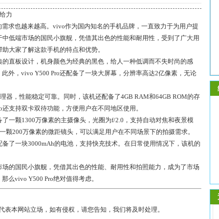
超给力
需求也越来越高。vivo作为国内知名的手机品牌，一直致力于为用户提
一款定位于中低端市场的国民小旗舰，凭借其出色的性能和耐用性，受到了广大用
评测，帮助大家了解这款手机的特点和优势。
采用了经典的直板设计，机身颜色为经典的黑色，给人一种低调而不失时尚的感
，vivo Y500 Pro还配备了一块大屏幕，分辨率高达2亿像素，无论
39处理器，性能稳定可靠。同时，该机还配备了4GB RAM和64GB ROM的存
 Pro还支持双卡双待功能，方便用户在不同地区使用。
它配备了一颗1300万像素的主摄像头，光圈为f/2.0，支持自动对焦和夜景模
和一颗200万像素的微距镜头，可以满足用户在不同场景下的拍摄需求。
色。它配备了一块3000mAh的电池，支持快充技术。在日常使用情况下，该机的
。
于中低端市场的国民小旗舰，凭借其出色的性能、耐用性和拍照能力，成为了市场
ivo Y500 Pro绝对值得考虑。
不代表本网站立场，如有侵权，请您告知，我们将及时处理。