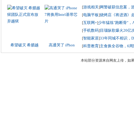
[
游戏相关
]
网警破获信息案，
[
电脑平板
]
烧烤店《将进酒》
[
互联网+
]
少年猛练"跑断骨"，
[
手机数码
]
目瑙纵歌爆火20亿
[
智能家居
]
33年同城不相识，
希望破灭 希腊越
高通哭了 iPhon
[
科普教育
]
主食换全谷物，6周
本站部分资源来自网友上传，如