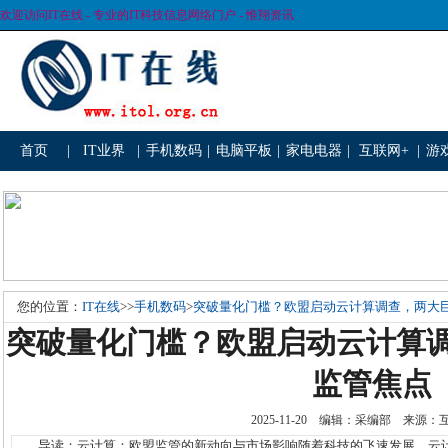
欢迎访问IT在线 - 专业的IT科技信息网络门户 - 惟翔资讯
首页
|
IT业界
|
手机数码
|
电脑平板
|
家电电器
|
互联网+
|
游
您的位置：
IT在线
>>
手机数码
>
突破量化门槛？欧盟启动云计算调查，两大巨
突破量化门槛？欧盟启动云计算调
监管焦点
2025-11-20 编辑：采编部 来源
导读：云计算：欧盟监管的新动向与市场影响随着科技的飞速发展，云计