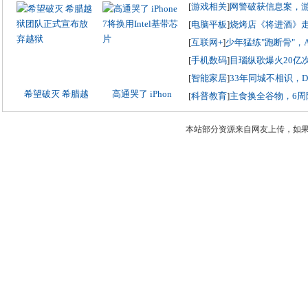
[
游戏相关
]
网警破获信息案，
[
电脑平板
]
烧烤店《将进酒》
[
互联网+
]
少年猛练"跑断骨"，
[
手机数码
]
目瑙纵歌爆火20亿
[
智能家居
]
33年同城不相识，
希望破灭 希腊越
高通哭了 iPhon
[
科普教育
]
主食换全谷物，6周
本站部分资源来自网友上传，如