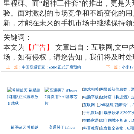
里程碑。而“超神三件套”的推出，更是
验。面对激烈的市场竞争和不断变化的用户
新，才能在未来的手机市场中继续保持领
关键词：
本文为
【广告】
文章出自：互联网,文中
场，如有侵权，请您告知，我们将及时处
上一篇：
中国联通官宣：eSIM正式开启预约
下一篇：
小米1
[
游戏相关
]
网警破获信息案，
[
电脑平板
]
烧烤店《将进酒》
[
互联网+
]
少年猛练"跑断骨"，
[
手机数码
]
目瑙纵歌爆火20亿
[
智能家居
]
33年同城不相识，
希望破灭 希腊越
高通哭了 iPhon
[
科普教育
]
主食换全谷物，6周