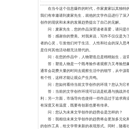
在当今这个信息爆炸的时代，作家麦家以其独特
我们有幸邀请到麦家先生，就他的文学作品进行了深
创作的现状和未来的发展趋势提出了自己的见解。
问：麦家先生，您的作品深受读者喜爱，请问是
答：感谢你的赞美。对我来说，写作不仅仅是为
者的心灵，引发他们对于生活、人性和社会的深入思
是任何其他活动都无法替代的。
问：在您的作品中，人物塑造总是栩栩如生，这
答：塑造人物是一个既考验作者观察力又考验想
通常会花费大量的时间去观察生活中的细节，从中汲
有个性，这样才能让观众产生共鸣。
问：您如何看待当前文学创作的环境？您认为它
答：当前的文学创作环境可以说是机遇与挑战并
利；另一方面，市场导向也使得一些作品过于追求商
有深度又有温度，既要有创新也要有传承。
问：您认为未来文学创作的趋势会是怎样的？
答：我相信未来文学创作的趋势将会更加多元化
的创作工具，给文学带来新的表现形式。同时，随着