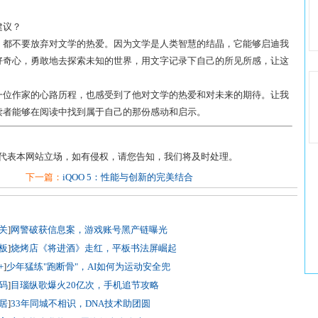
建议？
，都不要放弃对文学的热爱。因为文学是人类智慧的结晶，它能够启迪我
好奇心，勇敢地去探索未知的世界，用文字记录下自己的所见所感，让这
一位作家的心路历程，也感受到了他对文学的热爱和对未来的期待。让我
读者能够在阅读中找到属于自己的那份感动和启示。
不代表本网站立场，如有侵权，请您告知，我们将及时处理。
下一篇：
iQOO 5：性能与创新的完美结合
关
]
网警破获信息案，游戏账号黑产链曝光
板
]
烧烤店《将进酒》走红，平板书法屏崛起
+
]
少年猛练"跑断骨"，AI如何为运动安全兜
码
]
目瑙纵歌爆火20亿次，手机追节攻略
居
]
33年同城不相识，DNA技术助团圆