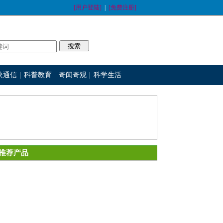
[用户登陆]
|
[免费注册]
块通信
|
科普教育
|
奇闻奇观
|
科学生活
推荐产品