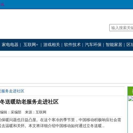
资讯
家电电器
|
互联网+
|
游戏相关
|
软件技术
|
汽车环保
|
智能家居
|
区
老服务走进社区
冬送暖助老服务走进社区
1-16 编辑：采编部 来源：互联网
保暖问题也日益凸显。在这个寒冷的季节里，中国移动积极响应社会需
去温暖和关怀。本文将详细介绍中国移动如何通过立冬送暖...