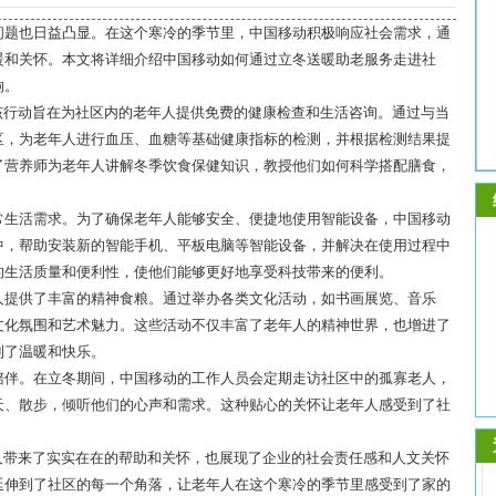
问题也日益凸显。在这个寒冷的季节里，中国移动积极响应社会需求，通
暖和关怀。本文将详细介绍中国移动如何通过立冬送暖助老服务走进社
响。
该行动旨在为社区内的老年人提供免费的健康检查和生活咨询。通过与当
区，为老年人进行血压、血糖等基础健康指标的检测，并根据检测结果提
了营养师为老年人讲解冬季饮食保健知识，教授他们如何科学搭配膳食，
常生活需求。为了确保老年人能够安全、便捷地使用智能设备，中国移动
中，帮助安装新的智能手机、平板电脑等智能设备，并解决在使用过程中
的生活质量和便利性，使他们能够更好地享受科技带来的便利。
人提供了丰富的精神食粮。通过举办各类文化活动，如书画展览、音乐
文化氛围和艺术魅力。这些活动不仅丰富了老年人的精神世界，也增进了
到了温暖和快乐。
陪伴。在立冬期间，中国移动的工作人员会定期走访社区中的孤寡老人，
天、散步，倾听他们的心声和需求。这种贴心的关怀让老年人感受到了社
人带来了实实在在的帮助和关怀，也展现了企业的社会责任感和人文关怀
延伸到了社区的每一个角落，让老年人在这个寒冷的季节里感受到了家的