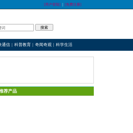
[用户登陆]
|
[免费注册]
块通信
|
科普教育
|
奇闻奇观
|
科学生活
推荐产品