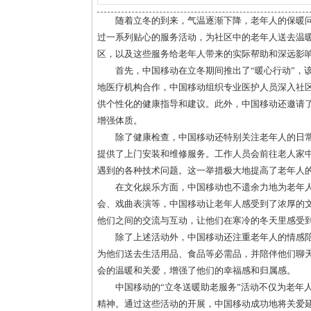
随着立冬的到来，气温逐渐下降，老年人的保暖
过一系列贴心的服务活动，为社区中的老年人送去温
区，以及这些服务给老年人带来的实际帮助和深远影
首先，中国移动在立冬期间推出了“暖心行动”，
地医疗机构合作，中国移动组织专业医护人员深入社
供个性化的健康指导和建议。此外，中国移动还邀请
增强体质。
除了健康检查，中国移动还特别关注老年人的日
提供了上门安装和维修服务。工作人员会前往老人家
遇到的各种技术问题。这一举措极大地提高了老年人
在文化娱乐方面，中国移动也不遗余力地为老年
会、戏曲表演等，中国移动让老年人感受到了浓厚的
他们之间的交流与互动，让他们在寒冷的冬天里感受
除了上述活动外，中国移动还注重老年人的情感
为他们送去生活用品、食品等必需品，并陪伴他们聊
会的温暖和关爱，增强了他们的幸福感和归属感。
中国移动的“立冬送暖助老服务”活动不仅为老年
精神。通过这些活动的开展，中国移动成功地将关爱