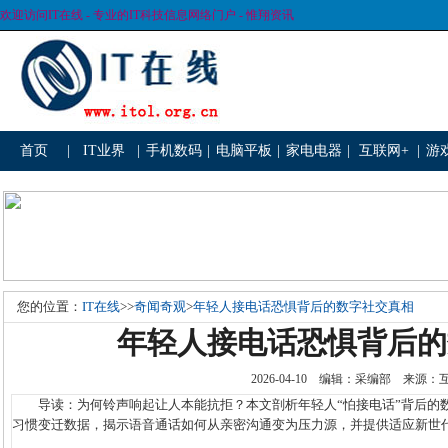
欢迎访问IT在线 - 专业的IT科技信息网络门户 - 惟翔资讯
首页
|
IT业界
|
手机数码
|
电脑平板
|
家电电器
|
互联网+
|
游
您的位置：
IT在线
>>
奇闻奇观
>
年轻人接电话恐惧背后的数字社交真相
年轻人接电话恐惧背后的
2026-04-10 编辑：采编部 来源
导读：为何铃声响起让人本能抗拒？本文剖析年轻人“怕接电话”背后的
习惯变迁数据，揭示语音通话如何从亲密沟通变为压力源，并提供适应新世