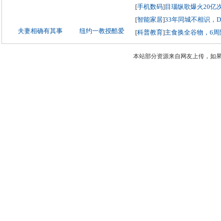
[
手机数码
]
目瑙纵歌爆火20亿
[
智能家居
]
33年同城不相识，
夫妻相确有其事
纽约一教授酷爱
[
科普教育
]
主食换全谷物，6周
本站部分资源来自网友上传，如