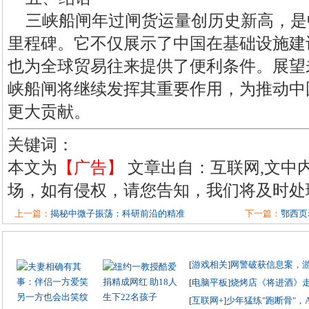
三峡船闸年过闸货运量创历史新高，是
里程碑。它不仅展示了中国在基础设施建
也为全球贸易往来提供了便利条件。展望
峡船闸将继续发挥其重要作用，为推动中
更大贡献。
关键词：
本文为
【广告】
文章出自：互联网,文中
场，如有侵权，请您告知，我们将及时处
上一篇：
揭秘中微子振荡：科研前沿的精准
下一篇：
鄂西页
[
游戏相关
]
网警破获信息案，
[
电脑平板
]
烧烤店《将进酒》
[
互联网+
]
少年猛练"跑断骨"，