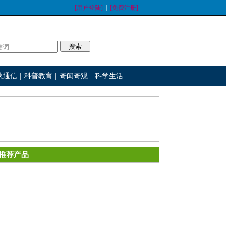
[用户登陆]
|
[免费注册]
块通信
|
科普教育
|
奇闻奇观
|
科学生活
推荐产品