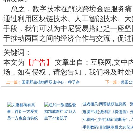
总之，数字技术在解决跨境金融服务痛
通过利用区块链技术、人工智能技术、大
手段，我们可以为中尼贸易搭建起一座坚
于推动两国之间的经济合作与交流，促进
关键词：
本文为
【广告】
文章出自：互联网,文中
场，如有侵权，请您告知，我们将及时处
上一篇：
国家野生植物库辰山中心：种子存
下一篇：
美图公
[
游戏相关
]
网警破获信息案，
[
电脑平板
]
烧烤店《将进酒》
[
互联网+
]
少年猛练"跑断骨"，
[
手机数码
]
目瑙纵歌爆火20亿