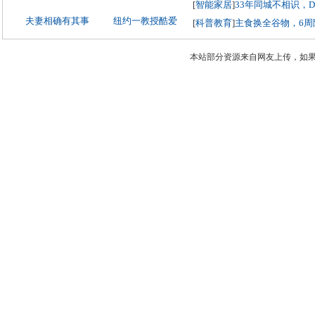
[
智能家居
]
33年同城不相识，
夫妻相确有其事
纽约一教授酷爱
[
科普教育
]
主食换全谷物，6周
本站部分资源来自网友上传，如