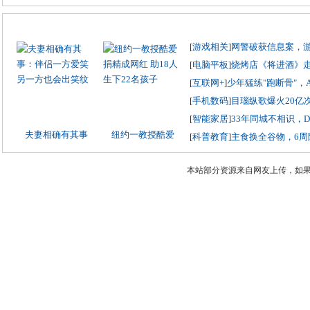
[
游戏相关
]
网警破获信息案，
[
电脑平板
]
烧烤店《将进酒》
[
互联网+
]
少年猛练"跑断骨"，
[
手机数码
]
目瑙纵歌爆火20亿
[
智能家居
]
33年同城不相识，
夫妻相确有其事
纽约一教授酷爱
[
科普教育
]
主食换全谷物，6周
本站部分资源来自网友上传，如