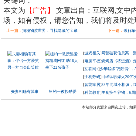
关键词：
本文为
【广告】
文章出自：互联网,文中
场，如有侵权，请您告知，我们将及时处
上一篇：
揭秘物质世界：寻找隐藏的宝藏
下一篇：
破解车
[
游戏相关
]
网警破获信息案，
[
电脑平板
]
烧烤店《将进酒》
[
互联网+
]
少年猛练"跑断骨"，
[
手机数码
]
目瑙纵歌爆火20亿
[
智能家居
]
33年同城不相识，
夫妻相确有其事
纽约一教授酷爱
[
科普教育
]
主食换全谷物，6周
本站部分资源来自网友上传，如