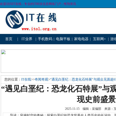
欢迎访问IT在线 - 专业的IT科技信息网络门户 - 惟翔资讯
首页
|
IT业界
|
手机数码
|
电脑平板
|
家电电器
|
互联网+
|
游
您的位置：
IT在线
>>
奇闻奇观
>
“遇见白垩纪：恐龙化石特展”与观众见面超6
“遇见白垩纪：恐龙化石特展”与观
现史前盛景
2025-11-15 编辑：采编部 来源
导读：穿越时空的奥秘：探索白垩纪的恐龙世界在人类历史的长河中，恐