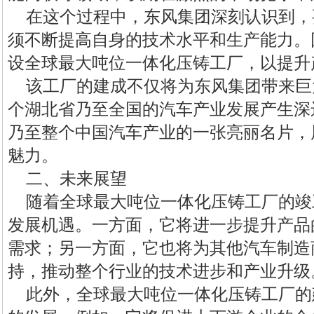
在这个过程中，东风集团深刻认识到，
须不断提高自身的技术水平和生产能力。
设全球最大吨位一体化压铸工厂，以提升
该工厂的建成不仅将为东风集团带来巨
个湖北省乃至全国的汽车产业发展产生深
乃至整个中国汽车产业的一张亮丽名片，
魅力。
二、未来展望
随着全球最大吨位一体化压铸工厂的竣
发展机遇。一方面，它将进一步提升产品
需求；另一方面，它也将为其他汽车制造
持，推动整个行业的技术进步和产业升级
此外，全球最大吨位一体化压铸工厂的